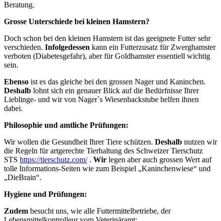
Beratung.
Grosse Unterschiede bei kleinen Hamstern?
Doch schon bei den kleinen Hamstern ist das geeignete Futter sehr
verschieden.
Infolgedessen
kann ein Futterzusatz für Zwerghamster
verboten (Diabetesgefahr), aber für Goldhamster essentiell wichtig
sein.
Ebenso
ist es das gleiche bei den grossen Nager und Kaninchen.
Deshalb
lohnt sich ein genauer Blick auf die Bedürfnisse Ihrer
Lieblinge- und wir von Nager`s Wiesenbackstube helfen ihnen
dabei.
Philosophie und amtliche Prüfungen:
Wir wollen die Gesundheit Ihrer Tiere schützen.
Deshalb
nutzen wir
die Regeln für artgerechte Tierhaltung des Schweizer Tierschutz
STS
https://tierschutz.com/
.
Wir
legen aber auch grossen Wert auf
tolle Informations-Seiten wie zum Beispiel „Kaninchenwiese“ und
„DieBrain“.
Hygiene und Prüfungen:
Zudem
besucht uns, wie alle Futtermittelbetriebe, der
Lebensmittelkontrolleur vom Veterinäramt: