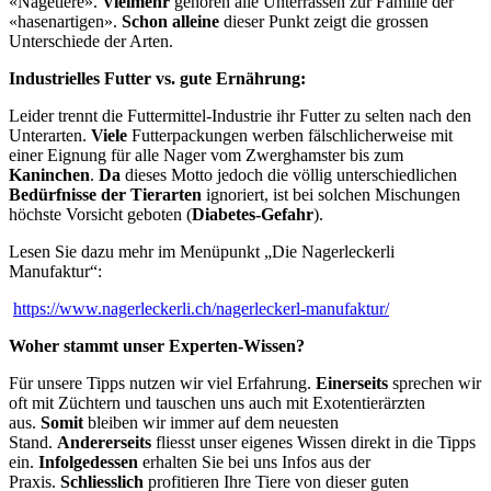
«Nagetiere».
Vielmehr
gehören alle Unterrassen zur Familie der
«hasenartigen».
Schon alleine
dieser Punkt zeigt die grossen
Unterschiede der Arten.
Industrielles Futter vs. gute Ernährung:
Leider trennt die Futtermittel-Industrie ihr Futter zu selten nach den
Unterarten.
Viele
Futterpackungen werben fälschlicherweise mit
einer Eignung für alle Nager vom Zwerghamster bis zum
Kaninchen
.
Da
dieses Motto jedoch die völlig unterschiedlichen
Bedürfnisse der Tierarten
ignoriert, ist bei solchen Mischungen
höchste Vorsicht geboten (
Diabetes-Gefahr
).
Lesen Sie dazu mehr im Menüpunkt „Die Nagerleckerli
Manufaktur“:
https://www.nagerleckerli.ch/nagerleckerl-manufaktur/
Woher stammt unser Experten-Wissen?
Für unsere Tipps nutzen wir viel Erfahrung.
Einerseits
sprechen wir
oft mit Züchtern und tauschen uns auch mit Exotentierärzten
aus.
Somit
bleiben wir immer auf dem neuesten
Stand.
Andererseits
fliesst unser eigenes Wissen direkt in die Tipps
ein.
Infolgedessen
erhalten Sie bei uns Infos aus der
Praxis.
Schliesslich
profitieren Ihre Tiere von dieser guten