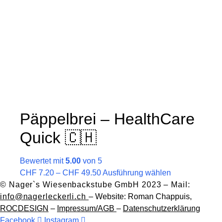
auf.
Die
Optionen
können
auf
der
Produktseite
gewählt
werden
Päppelbrei – HealthCare
Quick 🇨🇭
Bewertet mit
5.00
von 5
Preisspanne:
Dieses
CHF
7.20
–
CHF
49.50
Ausführung wählen
CHF 7.20
Produkt
© Nager`s Wiesenbackstube GmbH 2023 – Mail:
bis
weist
info@nagerleckerli.ch
– Website:
Roman Chappuis,
CHF 49.50
mehrere
ROCDESIGN
–
Impressum/AGB
–
Datenschutzerklärung
Varianten
Facebook
Instagram