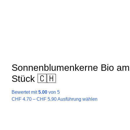
auf.
Die
Optionen
können
auf
der
Produktseite
gewählt
werden
Sonnenblumenkerne Bio am
Stück 🇨🇭
Bewertet mit
5.00
von 5
Preisspanne:
Dieses
CHF
4.70
–
CHF
5.90
Ausführung wählen
CHF 4.70
Produkt
bis
weist
CHF 5.90
mehrere
Varianten