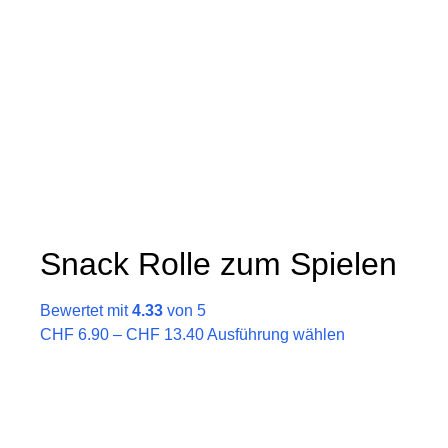
Varianten
auf.
Die
Optionen
können
auf
der
Produktseite
gewählt
werden
Snack Rolle zum Spielen
Bewertet mit
4.33
von 5
Preisspanne:
Dieses
CHF
6.90
–
CHF
13.40
Ausführung wählen
CHF 6.90
Produkt
bis
weist
CHF 13.40
mehrere
Varianten