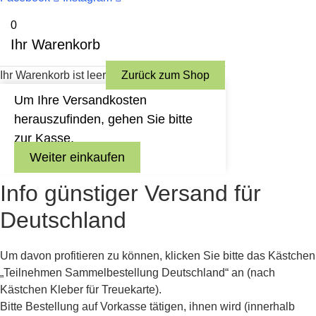
auf.
0
Die
Ihr Warenkorb
Optionen
können
Ihr Warenkorb ist leer
Zurück zum Shop
auf
der
Um Ihre Versandkosten
Produktseite
herauszufinden, gehen Sie bitte
gewählt
zur Kasse.
werden
Weiter einkaufen
Info günstiger Versand für
Deutschland
Um davon profitieren zu können, klicken Sie bitte das Kästchen
„Teilnehmen Sammelbestellung Deutschland“ an (nach
Kästchen Kleber für Treuekarte).
Bitte Bestellung auf Vorkasse tätigen, ihnen wird (innerhalb