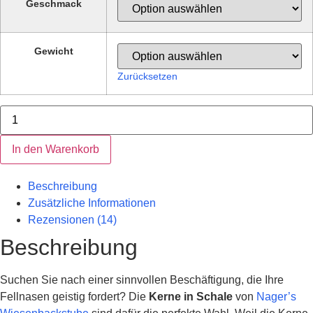
Geschmack
CHF 5.80
Gewicht
Zurücksetzen
Kerne
in
Schale,
diverse
In den Warenkorb
Sorten
Menge
Beschreibung
Zusätzliche Informationen
Rezensionen (14)
Beschreibung
Suchen Sie nach einer sinnvollen Beschäftigung, die Ihre
Fellnasen geistig fordert? Die
Kerne in Schale
von
Nager’s