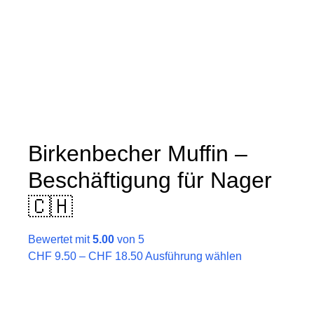
Birkenbecher Muffin –
Beschäftigung für Nager
🇨🇭
Bewertet mit
5.00
von 5
Preisspanne:
Dieses
CHF
9.50
–
CHF
18.50
Ausführung wählen
CHF 9.50
Produkt
bis
weist
CHF 18.50
mehrere