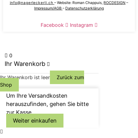
info@nagerleckerli.ch
– Website:
Roman Chappuis,
ROCDESIGN
–
Optionen
können
Impressum/AGB
–
Datenschutzerklärung
können
auf
auf
der
Facebook
Instagram
der
Produktseite
Produktseite
gewählt
gewählt
werden
werden
0
Ihr Warenkorb
Ihr Warenkorb ist leer
Zurück zum
Shop
Um Ihre Versandkosten
herauszufinden, gehen Sie bitte
zur Kasse.
Weiter einkaufen