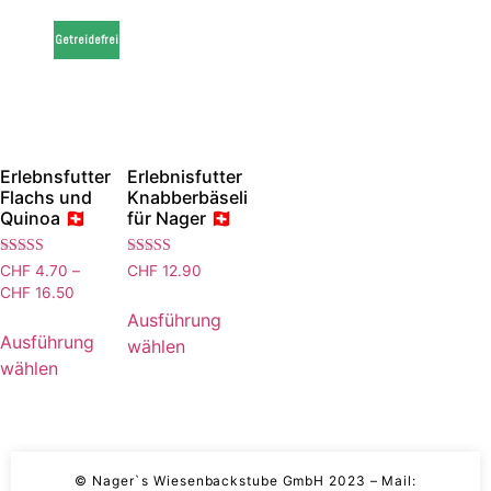
Getreidefrei
Erlebnsfutter
Erlebnisfutter
Flachs und
Knabberbäseli
Quinoa 🇨🇭
für Nager 🇨🇭
Bewertet mit
Bewertet mit
CHF
4.70
–
CHF
12.90
5.00
4.94
Preisspanne:
CHF
16.50
von 5
von 5
Dieses
CHF 4.70
Ausführung
Dieses
Produkt
bis
Ausführung
wählen
Produkt
weist
CHF 16.50
wählen
weist
mehrere
mehrere
Varianten
Varianten
auf.
auf.
Die
Die
© Nager`s Wiesenbackstube GmbH 2023 – Mail:
Optionen