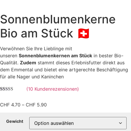
Sonnenblumenkerne
Bio am Stück 🇨🇭
Verwöhnen Sie Ihre Lieblinge mit
unseren
Sonnenblumenkernen am Stück
in bester Bio-
Qualität.
Zudem
stammt dieses Erlebnisfutter direkt aus
dem Emmental und bietet eine artgerechte Beschäftigung
für alle Nager und Kaninchen
(
10
Kundenrezensionen)
Bewertet mit
10
5.00
von 5,
Preisspanne:
CHF
4.70
–
CHF
5.90
basierend auf
Kundenbewertungen
CHF 4.70
bis
Gewicht
CHF 5.90