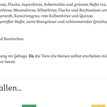
oa, Flachs, Japanhirse, Ackermelde und grünem Hafer (ca.
nhirse, Mannahirse, Silberhirse, Flachs und Buchweizen am 
maranth, Kanariengras, rote Kolbenhirse und Quinoa.
ereifter Hafer, zarte Süssgräser und schimmernder Grünhaf
.
nd Kaninchen.
gung im Gehege.
Da
die Tiere die Samen selbst erarbeiten mü
r bereit.
allen…
en …