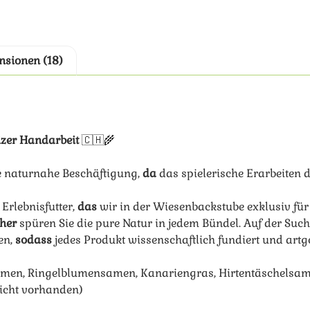
nsionen (18)
izer Handarbeit
🇨🇭🌾
ne naturnahe Beschäftigung,
da
das spielerische Erarbeiten 
 Erlebnisfutter,
das
wir in der Wiesenbackstube exklusiv für S
her
spüren Sie die pure Natur in jedem Bündel. Auf der Su
en,
sodass
jedes Produkt wissenschaftlich fundiert und artge
samen, Ringelblumensamen, Kanariengras, Hirtentäschels
icht vorhanden)