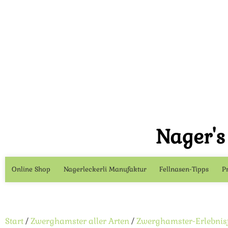
Nager'
Online Shop
Nagerleckerli Manufaktur
Fellnasen-Tipps
P
Start
/
Zwerghamster aller Arten
/
Zwerghamster-Erlebnisf