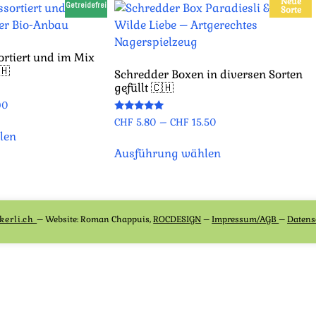
Neue
Getreidefrei
Sorte
ortiert und im Mix
🇭
Schredder Boxen in diversen Sorten
gefüllt 🇨🇭
90
Bewertet
CHF
5.80
–
CHF
15.50
mit
len
5.00
von 5
Ausführung wählen
kerli.ch
– Website:
Roman Chappuis,
ROCDESIGN
–
Impressum/AGB
–
Datens