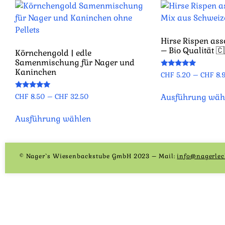
Hirse Rispen ass
– Bio Qualität 🇨
Körnchengold | edle
Samenmischung für Nager und
Kaninchen
Bewertet
CHF
5.20
–
CHF
8.
mit
4.96
von 5
Bewertet
Ausführung wäh
CHF
8.50
–
CHF
32.50
mit
4.93
von 5
Ausführung wählen
© Nager`s Wiesenbackstube GmbH 2023 – Mail:
info@nagerlec