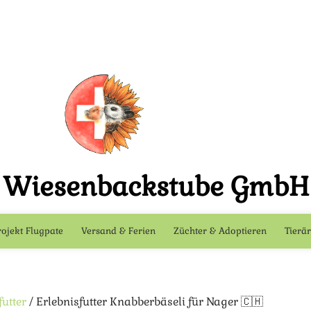
s Wiesenbackstube GmbH
rojekt Flugpate
Versand & Ferien
Züchter & Adoptieren
Tierär
utter
/ Erlebnisfutter Knabberbäseli für Nager 🇨🇭