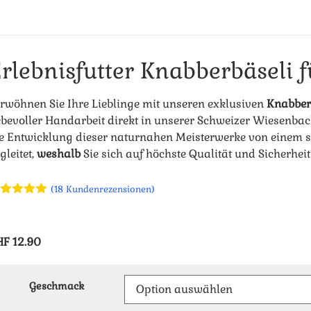
rlebnisfutter Knabberbäseli 
rwöhnen Sie Ihre Lieblinge mit unseren exklusiven
Knabber-
ebevoller Handarbeit direkt in unserer Schweizer Wiesenbac
e Entwicklung dieser naturnahen Meisterwerke von einem s
gleitet,
weshalb
Sie sich auf höchste Qualität und Sicherhei
(
18
Kundenrezensionen)
wertet mit
94
von 5,
sierend
f
HF
12.90
ndenbewertungen
Geschmack