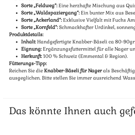
Sorte „Feldweg“:
Eine herzhafte Mischung aus Quin
Sorte „Waldspaziergang“:
Ein bunter Mix aus Bese
Sorte „Ackerland“:
Exklusive Vielfalt mit Fuchs A
Sorte „Kornfeld“:
Schmackhafter Urdinkel, sonneng
Produktdetails:
Inhalt:
Handgefertigte Knabber-Bäseli ca 80-90gr
Eignung:
Ergänzungsfuttermittel für alle Nager u
Herkunft:
100 % Schweiz (Emmental & Region).
Fütterungs-Tipp:
Reichen Sie die
Knabber-Bäseli für Nager
als Beschäfti
ausgeglichen. Bitte stellen Sie immer ausreichend Wasse
Das könnte Ihnen auch gef
Das könnte dir auch gefall