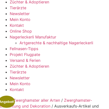
Züchter & Adoptieren
Tierärzte
Newsletter
Mein Konto
Kontakt
Online Shop
Nagerleckerli Manufaktur
Artgerechte & nachhaltige Nagerleckerli
Fellnasen-Tipps
Projekt Flugpate
Versand & Ferien
Züchter & Adoptieren
Tierärzte
Newsletter
Mein Konto
Kontakt
Start
/
Zwerghamster aller Arten
/
Zwerghamster-
Angebot!
Einrichtung und Dekoration
/ Ausverkaufs-Artikel und