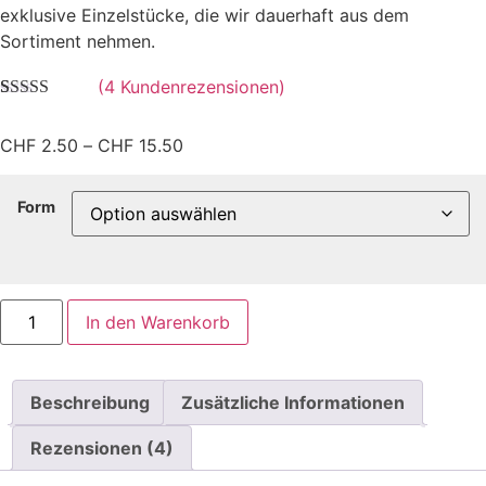
exklusive Einzelstücke, die wir dauerhaft aus dem
Sortiment nehmen.
(
4
Kundenrezensionen)
Bewertet mit
4
5.00
von 5,
Preisspanne:
CHF
2.50
–
CHF
15.50
basierend auf
Kundenbewertungen
CHF 2.50
bis
Form
CHF 15.50
Ausverkaufs-
In den Warenkorb
Artikel
und
Schnäppchen
für
Nager
Beschreibung
Zusätzliche Informationen
Menge
Rezensionen (4)