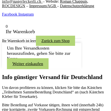
info@nagerleckerli.ch
– Website:
Roman Chappuis,
ROCDESIGN
–
Impressum/AGB
–
Datenschutzerklärung
Facebook
Instagram
0
Ihr Warenkorb
Ihr Warenkorb ist leer
Zurück zum Shop
Um Ihre Versandkosten
herauszufinden, gehen Sie bitte zur
Kasse.
Weiter einkaufen
Info günstiger Versand für Deutschland
Um davon profitieren zu können, klicken Sie bitte das Kästchen
„Teilnehmen Sammelbestellung Deutschland“ an (nach Kästchen
Kleber für Treuekarte).
Bitte Bestellung auf Vorkasse tätigen, ihnen wird (innerhalb 24h)
eine korrigierte, zweite Vorkassen-Rechnung mit entsprechend